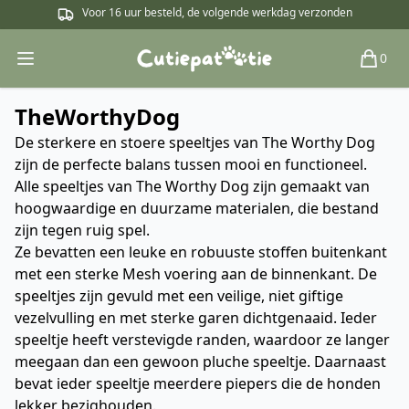
Voor 16 uur besteld, de volgende werkdag verzonden
0
Open main menu
Winkel
TheWorthyDog
De sterkere en stoere speeltjes van The Worthy Dog
zijn de perfecte balans tussen mooi en functioneel.
Alle speeltjes van The Worthy Dog zijn gemaakt van
hoogwaardige en duurzame materialen, die bestand
zijn tegen ruig spel.
Ze bevatten een leuke en robuuste stoffen buitenkant
met een sterke Mesh voering aan de binnenkant. De
speeltjes zijn gevuld met een veilige, niet giftige
vezelvulling en met sterke garen dichtgenaaid. Ieder
speeltje heeft verstevigde randen, waardoor ze langer
meegaan dan een gewoon pluche speeltje. Daarnaast
bevat ieder speeltje meerdere piepers die de honden
lekker bezighouden.