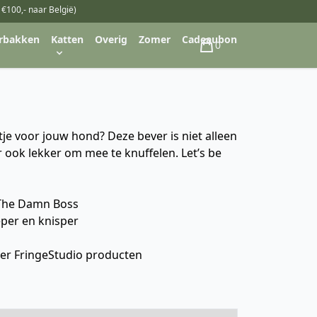
 €100,- naar België)
rbakken
Katten
Overig
Zomer
Cadeaubon
0
Winkelwagen
je voor jouw hond? Deze bever is niet alleen
 ook lekker om mee te knuffelen. Let’s be
 The Damn Boss
per en knisper
er FringeStudio producten