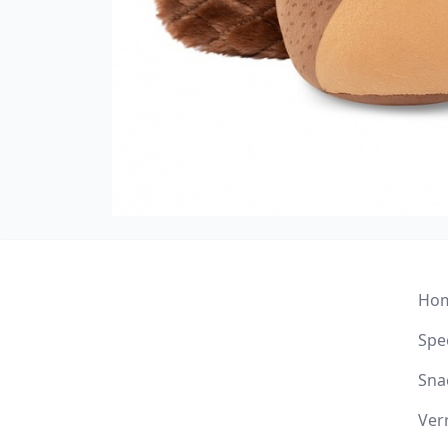
Ho
Spee
Sna
Ver