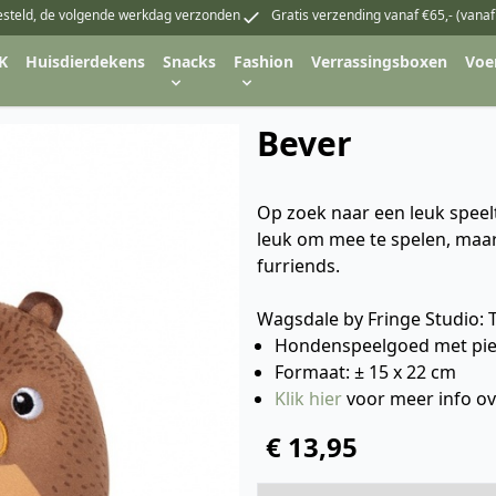
esteld, de volgende werkdag verzonden
Gratis verzending vanaf €65,- (vanaf
K
Huisdierdekens
Snacks
Fashion
Verrassingsboxen
Voe
Bever
Op zoek naar een leuk speelt
leuk om mee te spelen, maar
furriends.
Wagsdale by Fringe Studio:
Hondenspeelgoed met pie
Formaat: ± 15 x 22 cm
Klik hier
voor meer info ov
€ 13,95