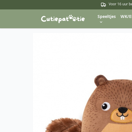
Voor 16 uur b
Speeltjes
WK/E