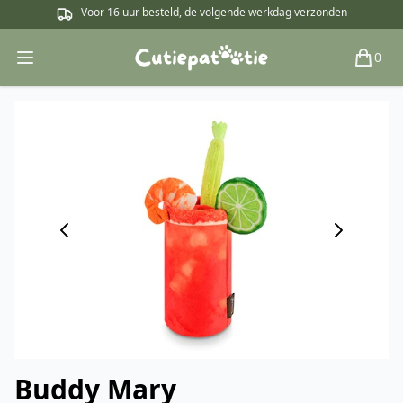
Voor 16 uur besteld, de volgende werkdag verzonden
0
Open main menu
Winkel
Buddy Mary