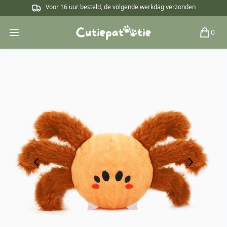
Voor 16 uur besteld, de volgende werkdag verzonden
0
Open main menu
Winkel