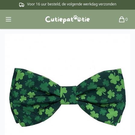
Voor 16 uur besteld, de volgende werkdag verzonden
0
Open main menu
Winkel