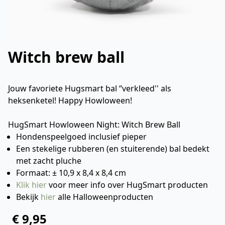
Witch brew ball
Jouw favoriete Hugsmart bal ‘’verkleed'' als
heksenketel! Happy Howloween!
HugSmart Howloween Night: Witch Brew Ball
Hondenspeelgoed inclusief pieper
Een stekelige rubberen (en stuiterende) bal bedekt
met zacht pluche
Formaat: ± 10,9 x 8,4 x 8,4 cm
Klik hier
voor meer info over HugSmart producten
Bekijk
hier
alle Halloweenproducten
€ 9,95